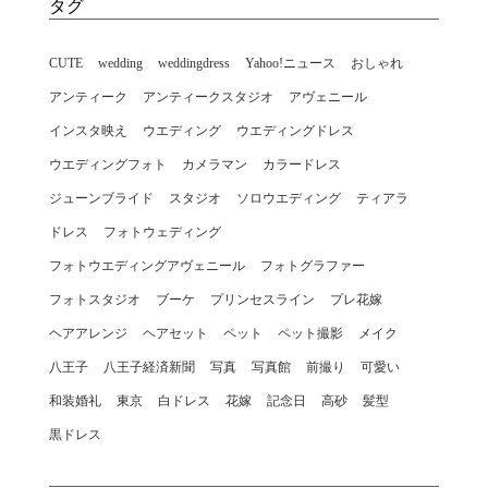
タグ
CUTE
wedding
weddingdress
Yahoo!ニュース
おしゃれ
アンティーク
アンティークスタジオ
アヴェニール
インスタ映え
ウエディング
ウエディングドレス
ウエディングフォト
カメラマン
カラードレス
ジューンブライド
スタジオ
ソロウエディング
ティアラ
ドレス
フォトウェディング
フォトウエディングアヴェニール
フォトグラファー
フォトスタジオ
ブーケ
プリンセスライン
プレ花嫁
ヘアアレンジ
ヘアセット
ペット
ペット撮影
メイク
八王子
八王子経済新聞
写真
写真館
前撮り
可愛い
和装婚礼
東京
白ドレス
花嫁
記念日
高砂
髪型
黒ドレス