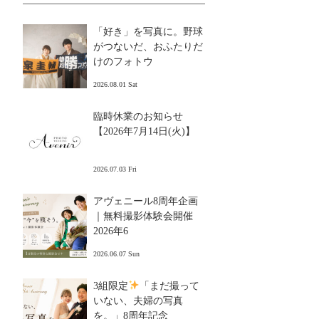
「好き」を写真に。野球
がつないだ、おふたりだ
けのフォトウ
2026.08.01 Sat
臨時休業のお知らせ
【2026年7月14日(火)】
2026.07.03 Fri
アヴェニール8周年企画
｜無料撮影体験会開催
2026年6
2026.06.07 Sun
3組限定
「まだ撮って
いない、夫婦の写真
を。」8周年記念