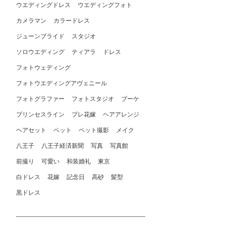
ウエディングドレス
ウエディングフォト
カメラマン
カラードレス
ジューンブライド
スタジオ
ソロウエディング
ティアラ
ドレス
フォトウェディング
フォトウエディングアヴェニール
フォトグラファー
フォトスタジオ
ブーケ
プリンセスライン
プレ花嫁
ヘアアレンジ
ヘアセット
ペット
ペット撮影
メイク
八王子
八王子経済新聞
写真
写真館
前撮り
可愛い
和装婚礼
東京
白ドレス
花嫁
記念日
高砂
髪型
黒ドレス