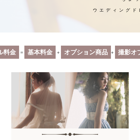
ウエディングド
ル料金
基本料金
オプション商品
撮影オ
=
+
+