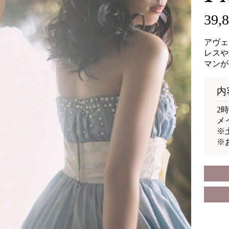
39,
アヴェ
レスや
マンが
内
2
メ
※土
※