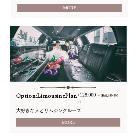
MORE
Option:LimousinePlan
+128,000～
(税込140,800
～)
大好きな人とリムジンクルーズ
MORE