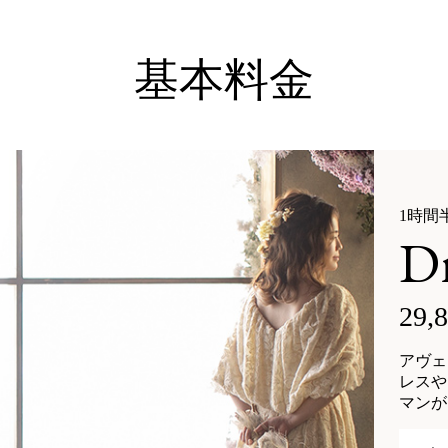
基本料金
1時間
Dr
29,
アヴェ
レスや
マンが