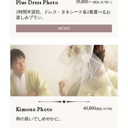
Plus Dress Photo
39,800～
(税込 43,780～)
2時間半貸切。ドレス・タキシード各2着選べるお
楽しみプラン。
MORE
Kimono Photo
49,800
(税込 54,780)
和の装いでしめやかに。