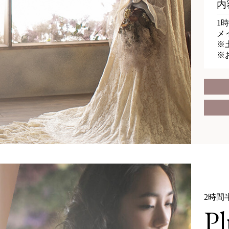
内
1
メ
※土
※
2時間
Pl