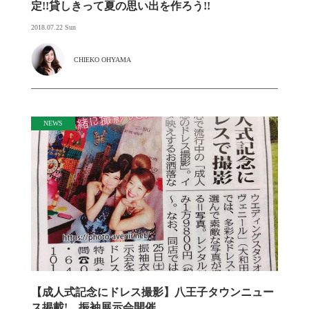
定!!貸しきって夏の思い出を作ろう!!
2018.07.22 Sun
CHIEKO OHYAMA
NEWS
【成人式記念にドレス撮影】八王子タウンニュー
ス掲載! 振袖展示会開催