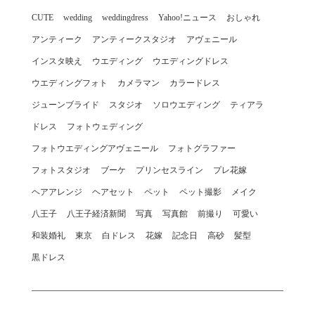
CUTE
wedding
weddingdress
Yahoo!ニュース
おしゃれ
アンティーク
アンティークスタジオ
アヴェニール
インスタ映え
ウエディング
ウエディングドレス
ウエディングフォト
カメラマン
カラードレス
ジューンブライド
スタジオ
ソロウエディング
ティアラ
ドレス
フォトウェディング
フォトウエディングアヴェニール
フォトグラファー
フォトスタジオ
ブーケ
プリンセスライン
プレ花嫁
ヘアアレンジ
ヘアセット
ペット
ペット撮影
メイク
八王子
八王子経済新聞
写真
写真館
前撮り
可愛い
和装婚礼
東京
白ドレス
花嫁
記念日
高砂
髪型
黒ドレス