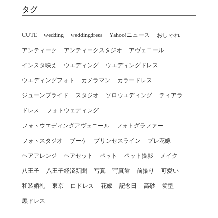
タグ
CUTE
wedding
weddingdress
Yahoo!ニュース
おしゃれ
アンティーク
アンティークスタジオ
アヴェニール
インスタ映え
ウエディング
ウエディングドレス
ウエディングフォト
カメラマン
カラードレス
ジューンブライド
スタジオ
ソロウエディング
ティアラ
ドレス
フォトウェディング
フォトウエディングアヴェニール
フォトグラファー
フォトスタジオ
ブーケ
プリンセスライン
プレ花嫁
ヘアアレンジ
ヘアセット
ペット
ペット撮影
メイク
八王子
八王子経済新聞
写真
写真館
前撮り
可愛い
和装婚礼
東京
白ドレス
花嫁
記念日
高砂
髪型
黒ドレス