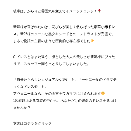
後半は、がらりと雰囲気を変えてイメージチェンジ！
新婦様が選ばれたのは、花びらが美しく散らばった豪華な
赤ドレ
ス
。新郎様のクールな黒タキシードとのコントラストが完璧で、
まるで物語の主役のような圧倒的な存在感でした
白ドレスとはまた違う、凛とした大人の美しさが新婦様にぴった
りで、スタッフ一同うっとりしてしまいました。
「自分たちらしいカジュアルな1枚」も、「一生に一度のドラマチ
ックなドレス姿」も。
アヴェニールなら、その両方をワガママに叶えられます
100着以上ある衣装の中から、あなただけの運命のドレスを見つけ
ませんか？
衣裳は
コチラをクリック