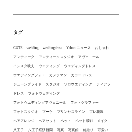
タグ
CUTE
wedding
weddingdress
Yahoo!ニュース
おしゃれ
アンティーク
アンティークスタジオ
アヴェニール
インスタ映え
ウエディング
ウエディングドレス
ウエディングフォト
カメラマン
カラードレス
ジューンブライド
スタジオ
ソロウエディング
ティアラ
ドレス
フォトウェディング
フォトウエディングアヴェニール
フォトグラファー
フォトスタジオ
ブーケ
プリンセスライン
プレ花嫁
ヘアアレンジ
ヘアセット
ペット
ペット撮影
メイク
八王子
八王子経済新聞
写真
写真館
前撮り
可愛い